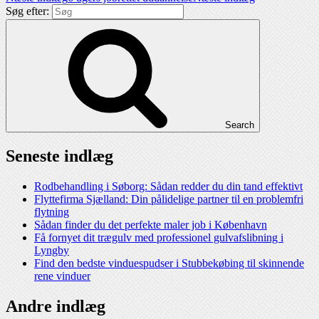
Søg efter:
Search
Seneste indlæg
Rodbehandling i Søborg: Sådan redder du din tand effektivt
Flyttefirma Sjælland: Din pålidelige partner til en problemfri
flytning
Sådan finder du det perfekte maler job i København
Få fornyet dit trægulv med professionel gulvafslibning i
Lyngby
Find den bedste vinduespudser i Stubbekøbing til skinnende
rene vinduer
Andre indlæg