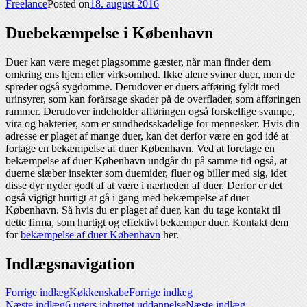
Freelance
Posted on
18. august 2016
Duebekæmpelse i København
Duer kan være meget plagsomme gæster, når man finder dem
omkring ens hjem eller virksomhed. Ikke alene sviner duer, men de
spreder også sygdomme. Derudover er duers afføring fyldt med
urinsyrer, som kan forårsage skader på de overflader, som afføringen
rammer. Derudover indeholder afføringen også forskellige svampe,
vira og bakterier, som er sundhedsskadelige for mennesker. Hvis din
adresse er plaget af mange duer, kan det derfor være en god idé at
fortage en bekæmpelse af duer København. Ved at foretage en
bekæmpelse af duer København undgår du på samme tid også, at
duerne slæber insekter som duemider, fluer og biller med sig, idet
disse dyr nyder godt af at være i nærheden af duer. Derfor er det
også vigtigt hurtigt at gå i gang med bekæmpelse af duer
København. Så hvis du er plaget af duer, kan du tage kontakt til
dette firma, som hurtigt og effektivt bekæmper duer. Kontakt dem
for
bekæmpelse af duer København
her.
Indlægsnavigation
Forrige indlæg
Køkkenskabe
Forrige indlæg
Næste indlæg
6 ugers jobrettet uddannelse
Næste indlæg