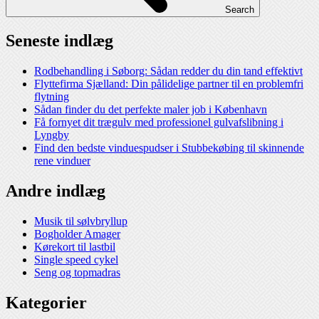
Search
Seneste indlæg
Rodbehandling i Søborg: Sådan redder du din tand effektivt
Flyttefirma Sjælland: Din pålidelige partner til en problemfri
flytning
Sådan finder du det perfekte maler job i København
Få fornyet dit trægulv med professionel gulvafslibning i
Lyngby
Find den bedste vinduespudser i Stubbekøbing til skinnende
rene vinduer
Andre indlæg
Musik til sølvbryllup
Bogholder Amager
Kørekort til lastbil
Single speed cykel
Seng og topmadras
Kategorier