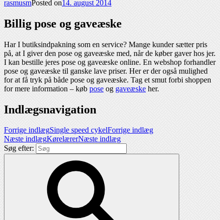
rasmusm
Posted on
14. august 2014
Billig pose og gaveæske
Har I butiksindpakning som en service? Mange kunder sætter pris
på, at I giver den pose og gaveæske med, når de køber gaver hos jer.
I kan bestille jeres pose og gaveæske online. En webshop forhandler
pose og gaveæske til ganske lave priser. Her er der også mulighed
for at få tryk på både pose og gaveæske. Tag et smut forbi shoppen
for mere information – køb
pose
og
gaveæske
her.
Indlægsnavigation
Forrige indlæg
Single speed cykel
Forrige indlæg
Næste indlæg
Kørelærer
Næste indlæg
Søg efter: