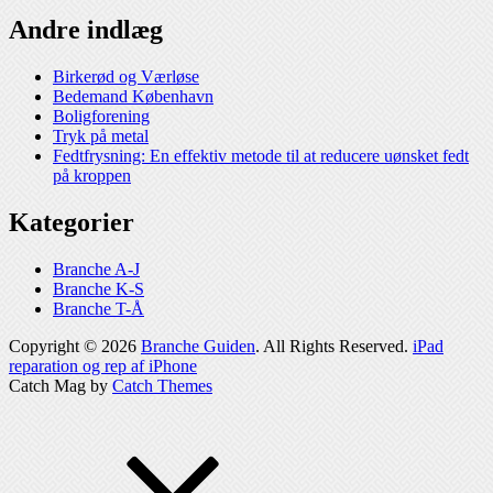
Andre indlæg
Birkerød og Værløse
Bedemand København
Boligforening
Tryk på metal
Fedtfrysning: En effektiv metode til at reducere uønsket fedt
på kroppen
Kategorier
Branche A-J
Branche K-S
Branche T-Å
Copyright © 2026
Branche Guiden
. All Rights Reserved.
iPad
reparation og rep af iPhone
Catch Mag by
Catch Themes