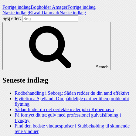
Forrige indlæg
Bogholder Amager
Forrige indlæg
Næste indlæg
Riwal Danmark
Næste indlæg
Søg efter:
Search
Seneste indlæg
Rodbehandling i Søborg: Sådan redder du din tand effektivt
Flyttefirma Sjælland: Din pålidelige partner til en problemfri
flytning
Sådan finder du det perfekte maler job i København
Få fornyet dit trægulv med professionel gulvafslibning i
Lyngby
Find den bedste vinduespudser i Stubbekøbing til skinnende
rene vinduer