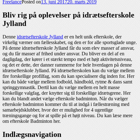
Freelance
Posted on
13. juni 2017
20. marts 2019
Bliv rig på oplevelser på idrætsefterskole
Jylland
Denne
idrætsefterskole Jylland
er en helt unik efterskole, der
virkelig værner om fællesskabet, og den er for alle sportsglade unge.
På denne idrætsefterskole Jylland får du som elev masser af ansvar,
og du får masser af frihed under ansvar. Du bliver en del af en
dagligdag, der kører i et stærkt tempo med et højt aktivitetsniveau,
og det er dette, der danner rammerne for hele hverdagen på denne
idrætsefterskole Jylland. På idrætsefterskolen kan du vælge mellem
fire forskellige profilfag, som du kan specialisere dig inden for. Her
kan du både vælge mellem fodbold, håndbold, rytme & dans samt
springgymnastik. Dertil kan du vælge mellem en helt masse
forskellige valgfag, der knytter sig til forskellige idrætsgrene. Her
kan du blandt andet vælge efterskole badminton. Når du vælger
efterskole badminton kommer du til at indgå i fællestræning med
samarbejdsklubber, hvor der er mulighed for 4 ugentlige
træningsgange og for at spille på et højt niveau. Du kan læse mere
om efterskole Badminton her.
Indlægsnavigation