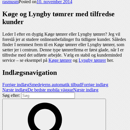
rasmusm
Posted on
10. november 2014
Køge og Lyngby tømrer med tilfredse
kunder
Leder I efter en dygtig Køge tømrer eller Lyngby tømrer? Jeg vil
foreslå jer at studere onlineanbefalinger fra tidligere kunder. Således
finder I nemmest frem til en Køge tømrer eller Lyngby tømrer, som
sætter jer i centrum. Denne type tømrerfirma er først glade, når I er
tilfredse med det udførte arbejde. Vælg en stabil og kundeminded
service – se eksempel på
Køge tømrer
og
Lyngby tømrer
her.
Indlægsnavigation
Forrige indlæg
Smedejerns automatik tilbud
Forrige indlæg
Næste indlæg
De bedste mobila väggar
Næste indlæg
Søg efter: