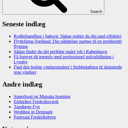
Search
Seneste indlæg
Rodbehandling i Søborg: Sådan redder du din tand effektivt
Flyttefirma Sjælland: Din pålidelige partner til en problemfri
flytning
Sådan finder du det perfekte maler job i København
Få fornyet dit trægulv med professionel gulvafslibning i
Lyngby
Find den bedste vinduespudser i Stubbekøbing til skinnende
rene vinduer
Andre indlæg
Superfood og Manuka honning
Elektriker Frederiksværk
Tandlæge Fyn
Wedding in Denmark
Parterapi Frederiksberg