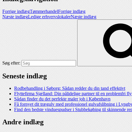
Forrige indlæg
Tømmerhandel
Forrige indlæg
Næste indlæg
Ledige erhvervslokaler
Næste indlæg
Søg efter:
Seneste indlæg
Rodbehandling i Søborg: Sådan redder du din tand effektivt
Flyttefirma Sjælland: Din pålidelige partner til en problemfri fl
Sådan finder du det perfekte maler job i København
Få fornyet dit trægulv med professionel gulvafslibning i Lyngb
Find den bedste vinduespudser i Stubbekøbing til skinnende re
Andre indlæg