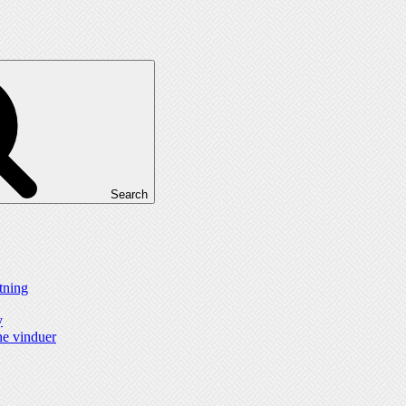
Search
ytning
y
ne vinduer