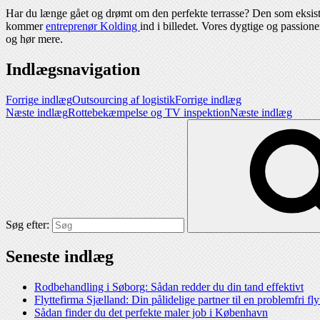
Har du længe gået og drømt om den perfekte terrasse? Den som eksist
kommer
entreprenør Kolding
ind i billedet. Vores dygtige og passion
og hør mere.
Indlægsnavigation
Forrige indlæg
Outsourcing af logistik
Forrige indlæg
Næste indlæg
Rottebekæmpelse og TV inspektion
Næste indlæg
Søg efter:
Seneste indlæg
Rodbehandling i Søborg: Sådan redder du din tand effektivt
Flyttefirma Sjælland: Din pålidelige partner til en problemfri fl
Sådan finder du det perfekte maler job i København