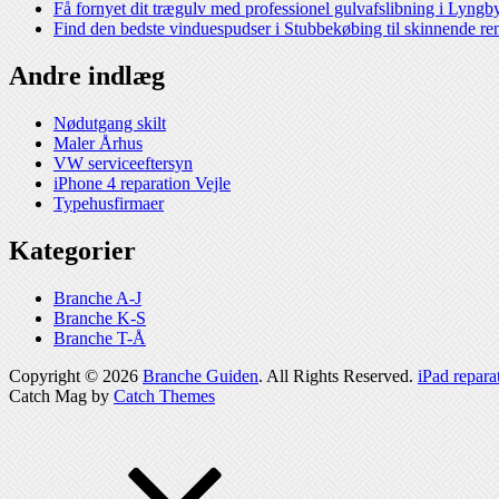
Få fornyet dit trægulv med professionel gulvafslibning i Lyngb
Find den bedste vinduespudser i Stubbekøbing til skinnende re
Andre indlæg
Nødutgang skilt
Maler Århus
VW serviceeftersyn
iPhone 4 reparation Vejle
Typehusfirmaer
Kategorier
Branche A-J
Branche K-S
Branche T-Å
Copyright © 2026
Branche Guiden
. All Rights Reserved.
iPad repara
Catch Mag by
Catch Themes