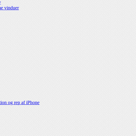
y
ne vinduer
tion og rep af iPhone