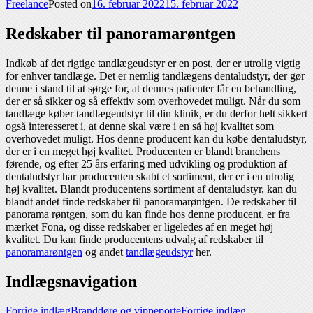
Freelance
Posted on
16. februar 2022
15. februar 2022
Redskaber til panoramarøntgen
Indkøb af det rigtige tandlægeudstyr er en post, der er utrolig vigtig
for enhver tandlæge. Det er nemlig tandlægens dentaludstyr, der gør
denne i stand til at sørge for, at dennes patienter får en behandling,
der er så sikker og så effektiv som overhovedet muligt. Når du som
tandlæge køber tandlægeudstyr til din klinik, er du derfor helt sikkert
også interesseret i, at denne skal være i en så høj kvalitet som
overhovedet muligt. Hos denne producent kan du købe dentaludstyr,
der er i en meget høj kvalitet. Producenten er blandt branchens
førende, og efter 25 års erfaring med udvikling og produktion af
dentaludstyr har producenten skabt et sortiment, der er i en utrolig
høj kvalitet. Blandt producentens sortiment af dentaludstyr, kan du
blandt andet finde redskaber til panoramarøntgen. De redskaber til
panorama røntgen, som du kan finde hos denne producent, er fra
mærket Fona, og disse redskaber er ligeledes af en meget høj
kvalitet. Du kan finde producentens udvalg af redskaber til
panoramarøntgen
og andet
tandlægeudstyr
her.
Indlægsnavigation
Forrige indlæg
Branddøre og vippeporte
Forrige indlæg