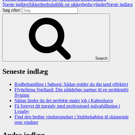
Næste indlæg
Sikkerhedsslutblik og sikkerhedscylinder
Næste indlæg
Søg efter:
Search
Seneste indlæg
Rodbehandling i Søborg: Sådan redder du din tand effektivt
Flyttefirma Sjælland: Din pålidelige partner til en problemfri
flytning
Sådan finder du det perfekte maler job i København
Få fornyet dit trægulv med professionel gulvafslibning i
Lyngby
Find den bedste vinduespudser i Stubbekøbing til skinnende
rene vinduer