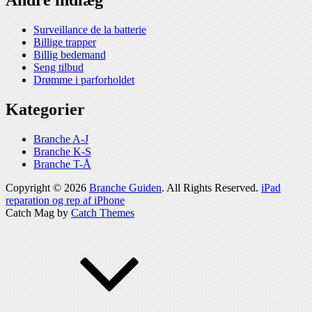
Andre indlæg
Surveillance de la batterie
Billige trapper
Billig bedemand
Seng tilbud
Drømme i parforholdet
Kategorier
Branche A-J
Branche K-S
Branche T-Å
Copyright © 2026
Branche Guiden
. All Rights Reserved.
iPad
reparation og rep af iPhone
Catch Mag by
Catch Themes