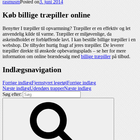
rasmusm
Posted on
3. juni 2014
Køb billige træpiller online
Benytter I træpiller til opvarmning? Træpiller er en effektiv og let
anvendelig kilde til varme. Træpiller er miljøvenlige, da
askeindholdet er forbløffende lavt. I kan bestille billige træpiller i en
webshop. De tilbyder hurtig fragt af jeres træpiller. De leverer
træpiller direkte til ønskede opbevaringsplads – se her for mere
information om online brændesalg med
billige træpiller
på tilbud.
Indlægsnavigation
Forrige indlæg
Fjernstyret legetøj
Forrige indlæg
Næste indlæg
Udendørs trapper
Næste indlæg
Søg efter: