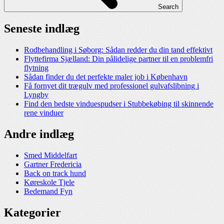
Search
Seneste indlæg
Rodbehandling i Søborg: Sådan redder du din tand effektivt
Flyttefirma Sjælland: Din pålidelige partner til en problemfri
flytning
Sådan finder du det perfekte maler job i København
Få fornyet dit trægulv med professionel gulvafslibning i
Lyngby
Find den bedste vinduespudser i Stubbekøbing til skinnende
rene vinduer
Andre indlæg
Smed Middelfart
Gartner Fredericia
Back on track hund
Køreskole Tjele
Bedemand Fyn
Kategorier