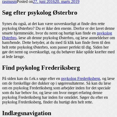
rasmusm
Posted on
27. juni 2016
20. marts 2019
Søg efter psykolog Østerbro
Synes du også, at det kan være uoverskueligt at finde den rette
psykolog Østerbro? Du er ikke den eneste. Derfor er der lavet denne
smarte hjemmeside, hvor du nemt og hurtigt kan finde en
psykolog
Østerbro
, læse alt denne psykolog Østerbro, og læse anmeldelser om
ham/hende. Dette betyder, at du med få klik kan finde frem til den
helt rette psykolog Østerbro, som passer perfekt til dig. Siden her
gør det nemt og overskueligt, og du behøver ikke spilde kræfter med
at lede længe.
Find psykolog Frederiksberg
På siden kan du f.ek.s søge efter en
psykolog Frederiksberg
, og læse
om de forskellige der dukker op i søgeresultaterne. Så kan du læse
om en psykolog Frederiksberg som arbejder inden for det speciale
som du har behov for, og læse om hvor meget erfaring denne
psykolog Frederiksberg har inden for området. Søger du efter en
psykolog Frederiksberg, finder du hurtigt den helt rette.
Indlægsnavigation