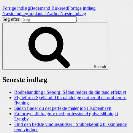
Forrige indlæg
Bedemand Birkerød
Forrige indlæg
Næste indlæg
Implantat Aarhus
Næste indlæg
Søg efter:
Search
Seneste indlæg
Rodbehandling i Søborg: Sådan redder du din tand effektivt
Flyttefirma Sjælland: Din pålidelige partner til en problemfri
flytning
Sådan finder du det perfekte maler job i København
Få fornyet dit trægulv med professionel gulvafslibning i
Lyngby
Find den bedste vinduespudser i Stubbekøbing til skinnende
rene vinduer