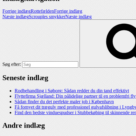
Forrige indlæg
Rottefælden
Forrige indlæg
Næste indlæg
Scrouples smykker
Næste indlæg
Søg efter:
Seneste indlæg
Rodbehandling i Søborg: Sådan redder du din tand effektivt
Flyttefirma Sjælland: Din pålidelige partner til en problemfri fl
Sådan finder du det perfekte maler job i København
Få fornyet dit trægulv med professionel gulvafslibning i Lyngb
Find den bedste vinduespudser i Stubbekøbing til skinnende re
Andre indlæg