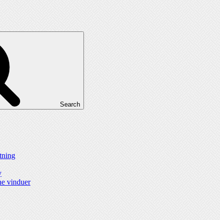
Search
ytning
y
ne vinduer