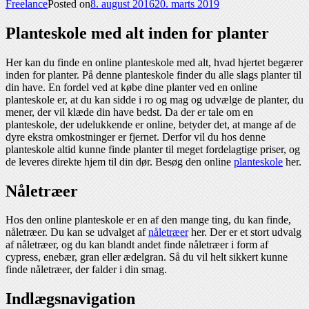
Freelance
Posted on
8. august 2016
20. marts 2019
Planteskole med alt inden for planter
Her kan du finde en online planteskole med alt, hvad hjertet begærer
inden for planter. På denne planteskole finder du alle slags planter til
din have. En fordel ved at købe dine planter ved en online
planteskole er, at du kan sidde i ro og mag og udvælge de planter, du
mener, der vil klæde din have bedst. Da der er tale om en
planteskole, der udelukkende er online, betyder det, at mange af de
dyre ekstra omkostninger er fjernet. Derfor vil du hos denne
planteskole altid kunne finde planter til meget fordelagtige priser, og
de leveres direkte hjem til din dør. Besøg den online
planteskole
her.
Nåletræer
Hos den online planteskole er en af den mange ting, du kan finde,
nåletræer. Du kan se udvalget af
nåletræer
her. Der er et stort udvalg
af nåletræer, og du kan blandt andet finde nåletræer i form af
cypress, enebær, gran eller ædelgran. Så du vil helt sikkert kunne
finde nåletræer, der falder i din smag.
Indlægsnavigation