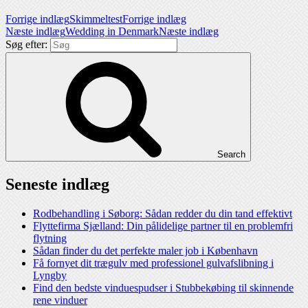
Forrige indlæg
Skimmeltest
Forrige indlæg
Næste indlæg
Wedding in Denmark
Næste indlæg
Søg efter:
Search
Seneste indlæg
Rodbehandling i Søborg: Sådan redder du din tand effektivt
Flyttefirma Sjælland: Din pålidelige partner til en problemfri
flytning
Sådan finder du det perfekte maler job i København
Få fornyet dit trægulv med professionel gulvafslibning i
Lyngby
Find den bedste vinduespudser i Stubbekøbing til skinnende
rene vinduer