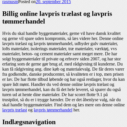
rasmusm
Posted on
20. september 2015
Billig online lavpris trælast og lavpris
tømmerhandel
Hvis du skal handle byggematerialer, gerne vil have dansk kvalitet
og gerne vil spare uden kompromis, så læs videre her. Denne online
lavpris trælast og lavpris tømmerhandel, udbyder gulv materialer,
lofts materialer, isolerings materialer, træ materialer, værktøj, vvs
materialer, beton- og cement materialer samt meget mere. De har
solgt byggematerialer til private og erhverv siden 2007, og har stor
erfaring som de gerne gør brug af, med rådgivning til kunderne. Du
kan få rådgivning ang. dine køb og materialevalg. De får deres varer
fra godkendte, danske producenter, så kvaliteten er i top, men prisen
er lav. De har flotte tilbud løbende og har også restlager, hvor du kan
spare lidt mønt. Handler du ved denne online lavpris trælast og
lavpris tømmerhandel, kan du få det hele leveret, så sparer du også
turen ud at hente dine materialer. De har scoret flotte 9.1 på
trustpilot, så du er i trygge hænder. De er det åbenlyse valg, når du
skal handle byggematerialer. Find dem og læs mere om denne online
lavpris trælast
og
lavpris tømmerhandel
her.
Indlægsnavigation