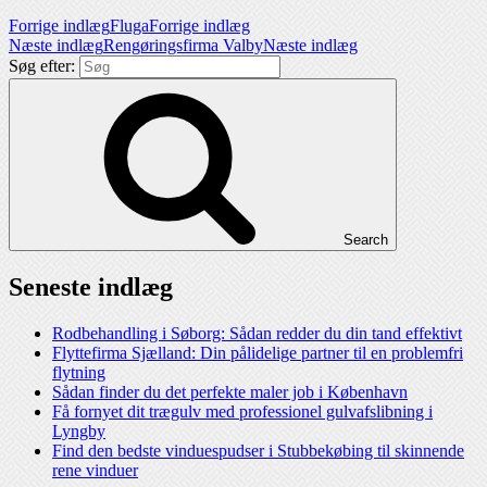
Forrige indlæg
Fluga
Forrige indlæg
Næste indlæg
Rengøringsfirma Valby
Næste indlæg
Søg efter:
Search
Seneste indlæg
Rodbehandling i Søborg: Sådan redder du din tand effektivt
Flyttefirma Sjælland: Din pålidelige partner til en problemfri
flytning
Sådan finder du det perfekte maler job i København
Få fornyet dit trægulv med professionel gulvafslibning i
Lyngby
Find den bedste vinduespudser i Stubbekøbing til skinnende
rene vinduer