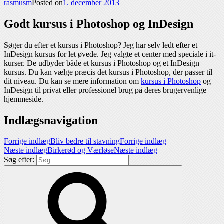
rasmusm
Posted on
1. december 2013
Godt kursus i Photoshop og InDesign
Søger du efter et kursus i Photoshop? Jeg har selv ledt efter et
InDesign kursus for let øvede. Jeg valgte et center med speciale i it-
kurser. De udbyder både et kursus i Photoshop og et InDesign
kursus. Du kan vælge præcis det kursus i Photoshop, der passer til
dit niveau. Du kan se mere information om
kursus i Photoshop
og
InDesign til privat eller professionel brug på deres brugervenlige
hjemmeside.
Indlægsnavigation
Forrige indlæg
Bliv bedre til stavning
Forrige indlæg
Næste indlæg
Birkerød og Værløse
Næste indlæg
Søg efter: