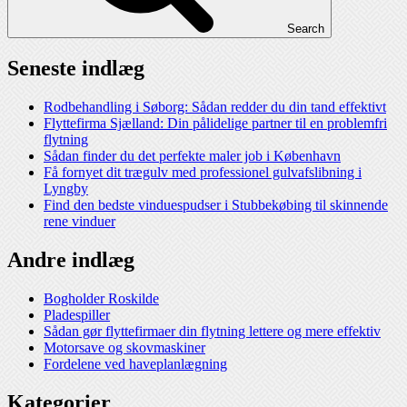
Search
Seneste indlæg
Rodbehandling i Søborg: Sådan redder du din tand effektivt
Flyttefirma Sjælland: Din pålidelige partner til en problemfri
flytning
Sådan finder du det perfekte maler job i København
Få fornyet dit trægulv med professionel gulvafslibning i
Lyngby
Find den bedste vinduespudser i Stubbekøbing til skinnende
rene vinduer
Andre indlæg
Bogholder Roskilde
Pladespiller
Sådan gør flyttefirmaer din flytning lettere og mere effektiv
Motorsave og skovmaskiner
Fordelene ved haveplanlægning
Kategorier