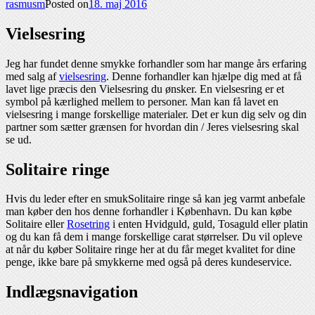
rasmusm
Posted on
18. maj 2016
Vielsesring
Jeg har fundet denne smykke forhandler som har mange års erfaring
med salg af
vielsesring
. Denne forhandler kan hjælpe dig med at få
lavet lige præcis den Vielsesring du ønsker. En vielsesring er et
symbol på kærlighed mellem to personer. Man kan få lavet en
vielsesring i mange forskellige materialer. Det er kun dig selv og din
partner som sætter grænsen for hvordan din / Jeres vielsesring skal
se ud.
Solitaire ringe
Hvis du leder efter en smukSolitaire ringe så kan jeg varmt anbefale
man køber den hos denne forhandler i København. Du kan købe
Solitaire eller
Rosetring
i enten Hvidguld, guld, Tosaguld eller platin
og du kan få dem i mange forskellige carat størrelser. Du vil opleve
at når du køber Solitaire ringe her at du får meget kvalitet for dine
penge, ikke bare på smykkerne med også på deres kundeservice.
Indlægsnavigation