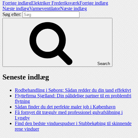
Forrige indlæg
Elektriker Frederiksværk
Forrige indlæg
Næste indlæg
Varmeventilator
Næste indlæg
Søg efter:
Search
Seneste indlæg
Rodbehandling i Søborg: Sådan redder du din tand effektivt
Flyttefirma Sjælland: Din pålidelige partner til en problemfri
flytning
Sådan finder du det perfekte maler job i København
Få fornyet dit trægulv med professionel gulvafslibning i
Lyngby
Find den bedste vinduespudser i Stubbekøbing til skinnende
rene vinduer