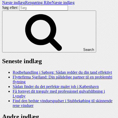
Næste indlæg
Rengøring Ribe
Næste indlæg
Søg efter:
Search
Seneste indlæg
Rodbehandling i Søborg: Sådan redder du din tand effektivt
Flyttefirma Sjælland: Din pålidelige partner til en problemfri
flytning
Sådan finder du det perfekte maler job i København
Få fornyet dit trægulv med professionel gulvafslibning i
Lyngby
Find den bedste vinduespudser i Stubbekøbing til skinnende
rene vinduer
Andre indlæg