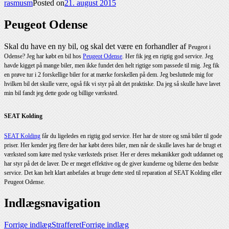
rasmusm
Posted on
21. august 2015
Peugeot Odense
Skal du have en ny bil, og skal det være en forhandler af
Peugeot i
Odense? Jeg har købt en bil hos
Peugeot Odense
. Her fik jeg en rigtig god service. Jeg
havde kigget på mange biler, men ikke fundet den helt rigtige som passede til mig. Jeg fik
en prøve tur i 2 forskellige biler for at mærke forskellen på dem. Jeg besluttede mig for
hvilken bil det skulle være, også fik vi styr på alt det praktiske. Da jeg så skulle have lavet
min bil fandt jeg dette gode og billige værksted.
SEAT Kolding
SEAT Kolding
får du ligeledes en rigtig god service. Her har de store og små biler til gode
priser. Her kender jeg flere der har købt deres biler, men når de skulle laves har de brugt et
værksted som køre med tyske værksteds priser. Her er deres mekanikker godt uddannet og
har styr på det de laver. De er meget effektive og de giver kunderne og bilerne den bedste
service. Det kan helt klart anbefales at bruge dette sted til reparation af SEAT Kolding eller
Peugeot Odense.
Indlægsnavigation
Forrige indlæg
Strafferet
Forrige indlæg