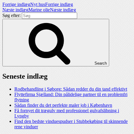
Forrige indlæg
Nyt hus
Forrige indlæg
Næste indlæg
Marine olie
Næste indlæg
Søg efter:
Search
Seneste indlæg
Rodbehandling i Søborg: Sådan redder du din tand effektivt
Flyttefirma Sjælland: Din pålidelige partner til en problemfri
flytning
Sådan finder du det perfekte maler job i København
Få fornyet dit trægulv med professionel gulvafslibning i
Lyngby
Find den bedste vinduespudser i Stubbekøbing til skinnende
rene vinduer