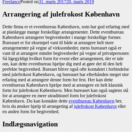
Freelance
Posted on
31. marts 2017
20. marts 2019
Arrangering af julefrokost København
Dette firma er et eventbureau København, som har god erfaring med
at planlægge mange forskellige arrangementer. Dette eventbureau
København arrangerer begivenheder i mange forskellige former.
Bureauet er for eksempel vant til både at arrangere helt store
arrangementer på vegne af virksomheder, mens bureauet også er
vant til at arrangere mindre begivenheder på vegne af privatpersoner.
Så ligegyldigt hvilket form for event eller arrangement, der er tale
om, kan dette eventbureau hjælpe dig med at gøre det til den helt
perfekte begivenhed. Bureaet bliver også ofte kontaktet i forbindelse
med julefrokost København, og bureauet har efterhånden meget stor
erfaring med at arrangere denne form for fest. Her kan dette
eventbureau København hjælpe med at arrangere en helt klassisk
form for julefrokost København. Men bureauet kan også sagtens stå
for at arrangere en mere utraditionel form for julefrokost
København. Du kan kontakte dette
eventbureau København
her,
hvis du ønsker hjælp til arrangering af
julefrokost København
eller
en anden form for begivenhed.
Indlægsnavigation