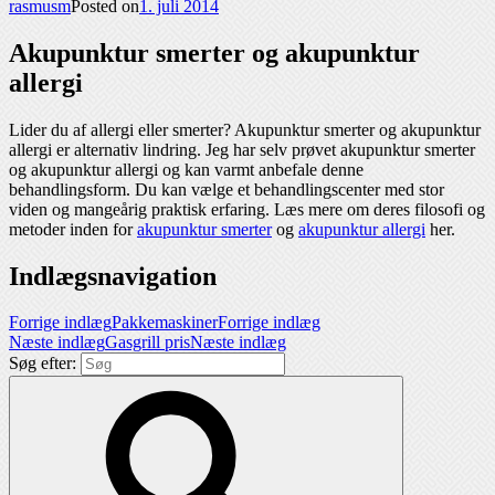
rasmusm
Posted on
1. juli 2014
Akupunktur smerter og akupunktur
allergi
Lider du af allergi eller smerter? Akupunktur smerter og akupunktur
allergi er alternativ lindring. Jeg har selv prøvet akupunktur smerter
og akupunktur allergi og kan varmt anbefale denne
behandlingsform. Du kan vælge et behandlingscenter med stor
viden og mangeårig praktisk erfaring. Læs mere om deres filosofi og
metoder inden for
akupunktur smerter
og
akupunktur allergi
her.
Indlægsnavigation
Forrige indlæg
Pakkemaskiner
Forrige indlæg
Næste indlæg
Gasgrill pris
Næste indlæg
Søg efter: