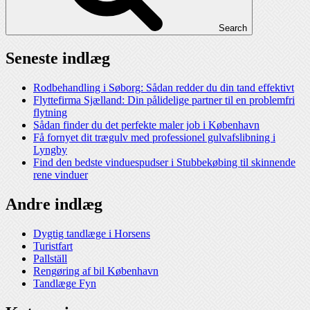
Search
Seneste indlæg
Rodbehandling i Søborg: Sådan redder du din tand effektivt
Flyttefirma Sjælland: Din pålidelige partner til en problemfri
flytning
Sådan finder du det perfekte maler job i København
Få fornyet dit trægulv med professionel gulvafslibning i
Lyngby
Find den bedste vinduespudser i Stubbekøbing til skinnende
rene vinduer
Andre indlæg
Dygtig tandlæge i Horsens
Turistfart
Pallställ
Rengøring af bil København
Tandlæge Fyn